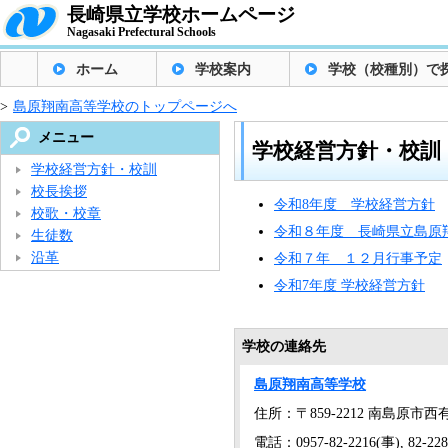
長崎県立学校ホームページ
Nagasaki Prefectural Schools
ホーム
学校案内
学校（校種別）で
>
島原翔南高等学校のトップページへ
メニュー
学校経営方針・校訓
学校経営方針・校訓
校長挨拶
令和8年度 学校経営方針
校歌・校章
令和８年度 長崎県立島原
生徒数
沿革
令和７年 １２月行事予定
令和7年度 学校経営方針
学校の連絡先
島原翔南高等学校
住所：〒859-2212 南島原市西
電話：0957-82-2216(事), 82-22