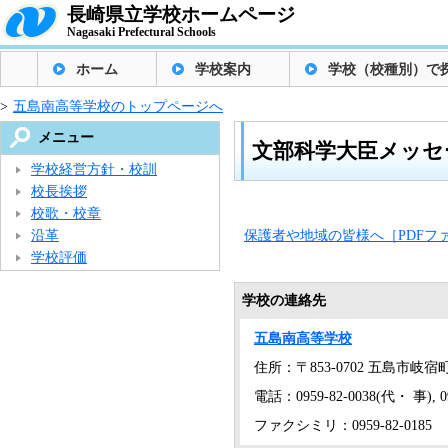
長崎県立学校ホームページ
Nagasaki Prefectural Schools
ホーム
学校案内
学校（校種別）で
>
五島南高等学校のトップページへ
メニュー
文部科学大臣メッセ
学校経営方針・校訓
校長挨拶
校歌・校章
沿革
保護者や地域の皆様へ［PDFファ
学校評価
学校の連絡先
五島南高等学校
住所：〒853-0702 五島市岐宿町
電話：0959-82-0038(代・ 事), 09
ファクシミリ：0959-82-0185