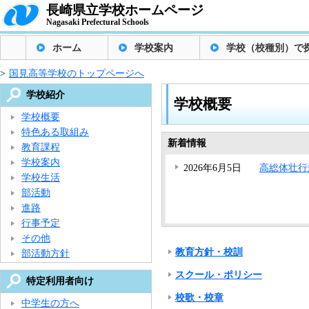
長崎県立学校ホームページ
Nagasaki Prefectural Schools
ホーム
学校案内
学校（校種別）で
>
国見高等学校のトップページへ
学校紹介
学校概要
学校概要
特色ある取組み
新着情報
教育課程
学校案内
2026年6月5日
高総体壮行
学校生活
部活動
進路
行事予定
その他
教育方針・校訓
部活動方針
スクール・ポリシー
特定利用者向け
校歌・校章
中学生の方へ