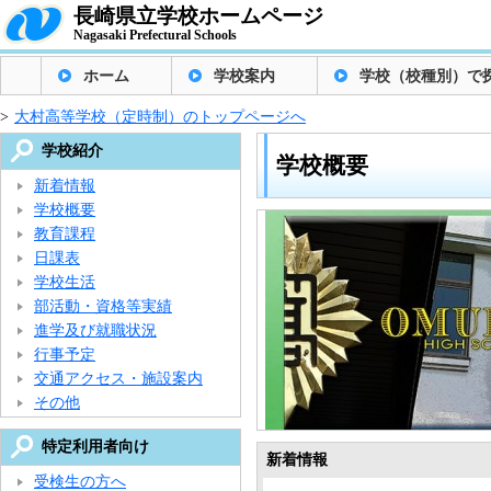
長崎県立学校ホームページ
Nagasaki Prefectural Schools
ホーム
学校案内
学校（校種別）で
>
大村高等学校（定時制）のトップページへ
学校紹介
学校概要
新着情報
学校概要
教育課程
日課表
学校生活
部活動・資格等実績
進学及び就職状況
行事予定
交通アクセス・施設案内
その他
特定利用者向け
新着情報
受検生の方へ