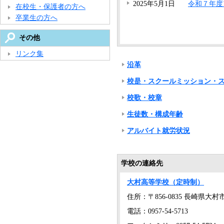
2025年5月1日
令和７年度
在校生・保護者の方へ
卒業生の方へ
その他
リンク集
沿革
校是・スクールミッション・
校歌・校章
生徒数・構成年齢
アルバイト就労状況
学校の連絡先
大村高等学校（定時制）
住所：〒856-0835 長崎県
電話：0957-54-5713