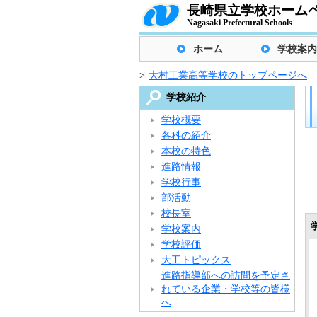
長崎県立学校ホーム
Nagasaki Prefectural Schools
ホーム
学校案内
>
大村工業高等学校のトップページへ
学校紹介
学校概要
各科の紹介
本校の特色
進路情報
学校行事
部活動
校長室
学校案内
学校評価
大工トピックス
進路指導部への訪問を予定さ
れている企業・学校等の皆様
へ