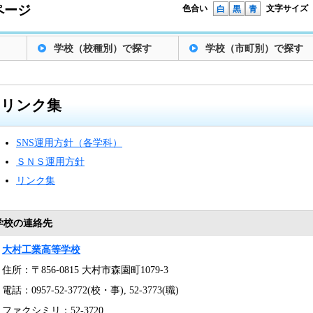
ページ
色合い
文字サイズ
白
黒
青
学校（校種別）で探す
学校（市町別）で探す
リンク集
SNS運用方針（各学科）
ＳＮＳ運用方針
リンク集
学校の連絡先
大村工業高等学校
住所：〒856-0815 大村市森園町1079-3
電話：0957-52-3772(校・事), 52-3773(職)
ファクシミリ：52-3720