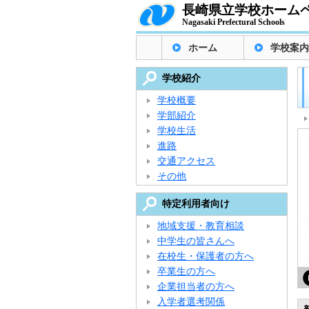
長崎県立学校ホーム
Nagasaki Prefectural Schools
ホーム
学校案内
学校紹介
学校概要
学部紹介
学校生活
進路
交通アクセス
その他
特定利用者向け
地域支援・教育相談
中学生の皆さんへ
在校生・保護者の方へ
卒業生の方へ
企業担当者の方へ
入学者選考関係