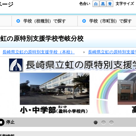
ページ
色合い
文字サイズ
白
黒
青
学校（校種別）で探す
学校（市町別）で探す
虹の原特別支援学校壱岐分校
長崎県立虹の原特別支援学校（本校）
長崎県立虹の原特別支援
停止