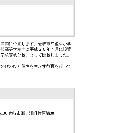
島内に位置します。壱岐市立盈科小学
壱岐高等学校内に平成２５年４月に設置
援学校壱岐分校」として開校しました。
のびのびと個性を生かす教育を行って
5136 壱岐市郷ノ浦町片原触88