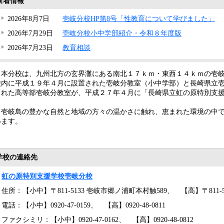
新着情報
2026年8月7日
壱岐分校HP第8号「性教育について学びました」
2026年7月29日
壱岐分校小中学部紹介・令和８年度版
2026年7月23日
教育相談
本分校は、九州北方の玄界灘にある南北１７ｋｍ・東西１４ｋｍの壱岐
校内に平成１９年４月に設置された壱岐分教室（小中学部）と長崎県立
された高等部壱岐分教室が、平成２７年４月に「長崎県立虹の原特別支
壱岐島の豊かな自然と地域の方々の温かさに触れ、恵まれた環境の中で
います。
学校の連絡先
虹の原特別支援学校壱岐分校
住所：【小中】〒811-5133 壱岐市郷ノ浦町本村触589、 【高】〒811-
電話：【小中】0920-47-0159、 【高】0920-48-0811
ファクシミリ：【小中】0920-47-0162、 【高】0920-48-0812