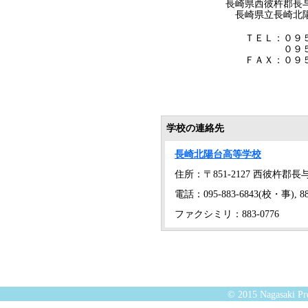
長崎県西彼杵郡長与町
長崎県立長崎北陽台高
ＴＥＬ：０９５-８８３-
０９５-８８３-
ＦＡＸ：０９５-８８
学校の連絡先
長崎北陽台高等学校
住所：〒851-2127 西彼杵郡長
電話：095-883-6843(校・事), 883
ファクシミリ：883-0776
© 2015 Nagasaki Pre