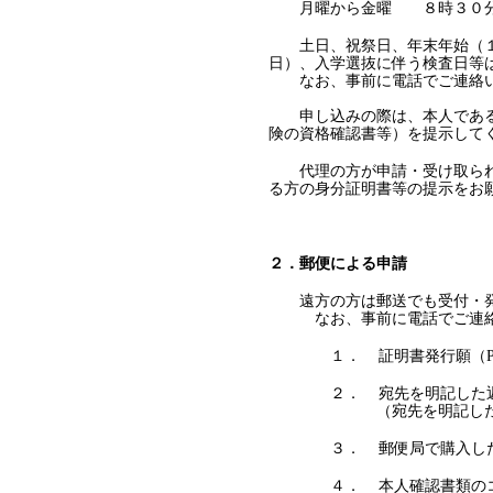
月曜から金曜 ８時３０分
土日、祝祭日、年末年始（１
日）、入学選抜に伴う検査日等
なお、事前に電話でご連絡い
申し込みの際は、本人である
険の資格確認書等）を提示して
代理の方が申請・受け取られる
る方の身分証明書等の提示をお
２．郵便による申請
遠方の方は郵送でも受付・発
なお、事前に電話でご連絡い
１． 証明書発行願（PD
２． 宛先を明記した返信用
（宛先を明記した「レター
３． 郵便局で購入した手
４． 本人確認書類のコピー