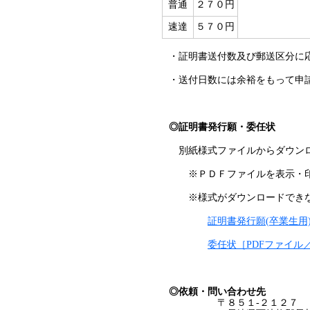
普通
２７０円
速達
５７０円
・証明書送付数及び郵送区分に
・送付日数には余裕をもって申
◎証明書発行願・委任状
別紙様式ファイルからダウンロ
※ＰＤＦファイルを表示・印刷するに
※様式がダウンロードできな
証明書発行願(卒業生用)
委任状［PDFファイル／
◎依頼・問い合わせ先
〒８５１-２１２７