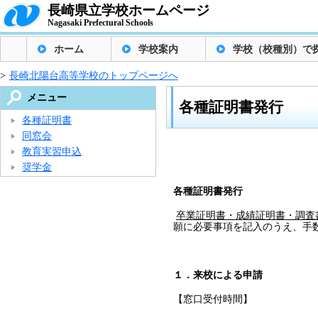
長崎県立学校ホームページ
Nagasaki Prefectural Schools
ホーム
学校案内
学校（校種別）で
>
長崎北陽台高等学校のトップページへ
メニュー
各種証明書発行
各種証明書
同窓会
教育実習申込
奨学金
各種証明書発行
卒業証明書・成績証明書・調査
願に必要事項を記入のうえ、手
１．来校による申請
【窓口受付時間】