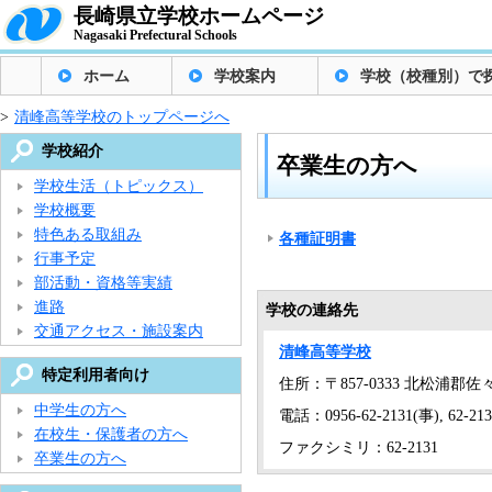
長崎県立学校ホームページ
Nagasaki Prefectural Schools
ホーム
学校案内
学校（校種別）で
>
清峰高等学校のトップページへ
学校紹介
卒業生の方へ
学校生活（トピックス）
学校概要
特色ある取組み
各種証明書
行事予定
部活動・資格等実績
進路
学校の連絡先
交通アクセス・施設案内
清峰高等学校
特定利用者向け
住所：〒857-0333 北松浦郡佐
中学生の方へ
電話：0956-62-2131(事), 62-21
在校生・保護者の方へ
ファクシミリ：62-2131
卒業生の方へ