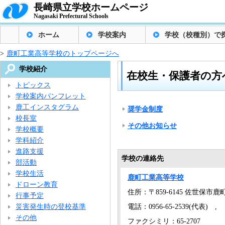
長崎県立学校ホームページ
Nagasaki Prefectural Schools
ホーム
学校案内
学校（校種別）で
>
鹿町工業高等学校のトップページへ
学校紹介
在校生・保護者の方
トピックス
学校案内パンフレット
鹿工インスタグラム
奨学金制度
校長室
その他お知らせ
学校概要
学科紹介
進路支援
学校の連絡先
部活動
学校生活
鹿町工業高等学校
ドローン教育
住所：〒859-6145 佐世保市鹿
行事予定
災害発生時の登校基準
電話：0956-65-2539(代表) ,
その他
ファクシミリ：65-2707