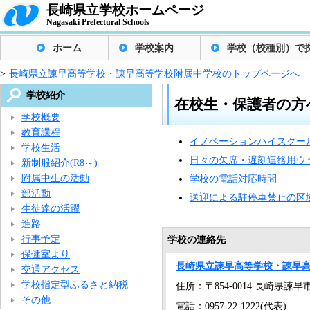
長崎県立学校ホームページ
Nagasaki Prefectural Schools
ホーム
学校案内
学校（校種別）で
>
長崎県立諫早高等学校・諌早高等学校附属中学校のトップページへ
学校紹介
在校生・保護者の方
学校概要
教育課程
イノベーションハイスクー
学校生活
日々の欠席・遅刻連絡用ウ
新制服紹介(R8～)
附属中生の活動
学校の電話対応時間
部活動
送迎による駐停車禁止の区
生徒達の活躍
進路
行事予定
学校の連絡先
保健室より
長崎県立諫早高等学校・諌早
交通アクセス
学校指定型ふるさと納税
住所：〒854-0014 長崎県諫早
その他
電話：0957-22-1222(代表)