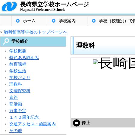
長崎県立学校ホームページ
Nagasaki Prefectural Schools
ホーム
学校案内
学校（校種別）で
>
猶興館高等学校のトップページへ
学校紹介
理数科
学校概要
特色ある取組み
教育課程
学校生活
学校だより
理数科
文理探究科
進路
部活動
行事予定
１４０周年記念
停止
交通アクセス・施設案内
その他