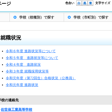
ページ
色合い
文字サイズ
白
黒
青
学校（校種別）で探す
学校（市町別）で探す
就職状況
令和６年度 進路状況等について
令和５年度 進路状況等について
令和４年度 進路状況
令和３年度 就職採用状況等
令和元年度（第72回生）合格状況（公務員）
令和元年度 進路状況
学校の連絡先
佐世保工業高等学校