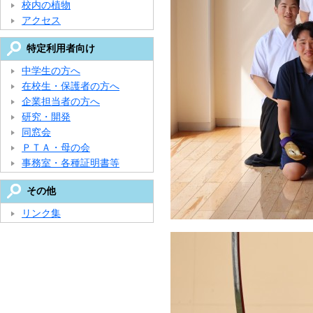
校内の植物
アクセス
特定利用者向け
中学生の方へ
在校生・保護者の方へ
企業担当者の方へ
研究・開発
同窓会
ＰＴＡ・母の会
事務室・各種証明書等
その他
リンク集