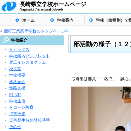
長崎県立学校ホームページ
Nagasaki Prefectural Schools
ホーム
学校案内
学校（校種別）で
>
鹿町工業高等学校のトップページへ
学校紹介
部活動の様子（１２
トピックス
学校案内パンフレット
鹿工インスタグラム
校長室
学校概要
弓道部は部員１１名で、「誠心
学科紹介
進路支援
部活動
学校生活
ドローン教育
行事予定
災害発生時の登校基準
その他