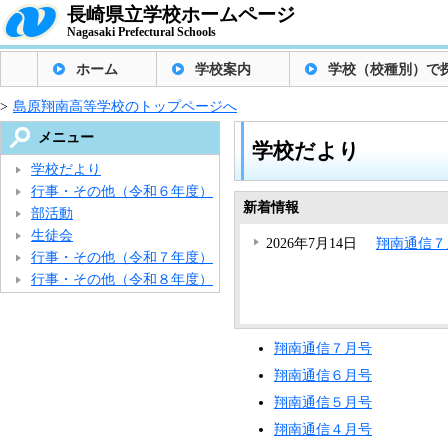
長崎県立学校ホームページ
Nagasaki Prefectural Schools
ホーム
学校案内
学校（校種別）で
>
島原翔南高等学校のトップページへ
メニュー
学校だより
学校だより
行事・その他（令和６年度）
新着情報
部活動
生徒会
2026年7月14日
翔南通信７
行事・その他（令和７年度）
行事・その他（令和８年度）
翔南通信７月号
翔南通信６月号
翔南通信５月号
翔南通信４月号