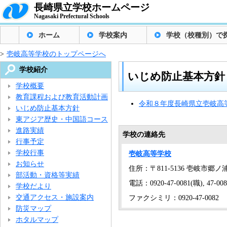
長崎県立学校ホームページ
Nagasaki Prefectural Schools
ホーム
学校案内
学校（校種別）で
>
壱岐高等学校のトップページへ
学校紹介
いじめ防止基本方針
学校概要
教育課程および教育活動計画
令和８年度長崎県立壱岐高
いじめ防止基本方針
東アジア歴史・中国語コース
進路実績
学校の連絡先
行事予定
学校行事
壱岐高等学校
お知らせ
住所：〒811-5136 壱岐市郷
部活動・資格等実績
電話：0920-47-0081(職), 47-0
学校だより
交通アクセス・施設案内
ファクシミリ：0920-47-0082
防災マップ
ホタルマップ