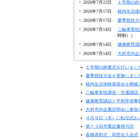
2026年7月22日
１学期の終
2026年7月17日
校内生活体
2026年7月17日
夏季競技大
2026年7月14日
二輪車実技
時制））
2026年7月14日
健康教育講
2026年7月14日
大村市内企
１学期の終業式を行いまし
夏季競技大会を実施しまし
校内生活体験発表会を開催
二輪車実技講習・交通講話
健康教育講話と平和学習事
大村市内企業説明会に参加
４月９日（木）に転任式お
第７３回卒業証書授与式
各種表彰式・同窓会入会式