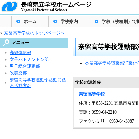
長崎県立学校ホームページ
Nagasaki Prefectural Schools
ホーム
学校案内
学校（校種別）で
>
奈留高等学校のトップページへ
メニュー
奈留高等学校運動部
高総体速報
女子バドミントン部
奈留高等学校運動部活動に
男子総合運動部
吹奏楽部
奈留高等学校運動部活動に係
学校の連絡先
る活動方針
奈留高等学校
住所：〒853-2201 五島市奈留町浦
電話：0959-64-2210
ファクシミリ：0959-64-3087