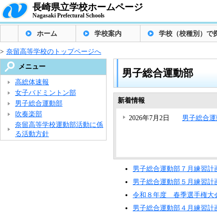
長崎県立学校ホームページ
Nagasaki Prefectural Schools
ホーム
学校案内
学校（校種別）で
>
奈留高等学校のトップページへ
メニュー
男子総合運動部
高総体速報
女子バドミントン部
新着情報
男子総合運動部
吹奏楽部
2026年7月2日
男子総合運
奈留高等学校運動部活動に係
る活動方針
男子総合運動部７月練習計
男子総合運動部５月練習計
令和８年度 春季選手権大
男子総合運動部４月練習計