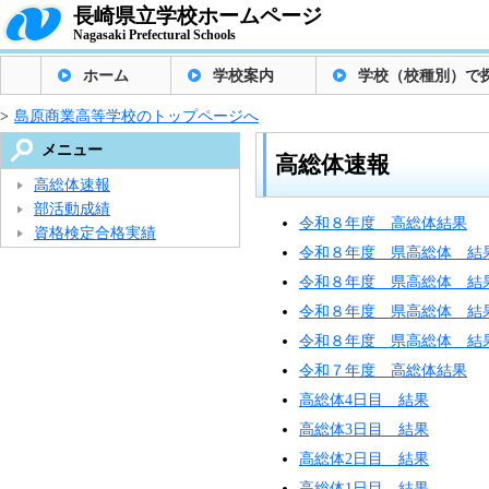
長崎県立学校ホームページ
Nagasaki Prefectural Schools
ホーム
学校案内
学校（校種別）で
>
島原商業高等学校のトップページへ
メニュー
高総体速報
高総体速報
部活動成績
令和８年度 高総体結果
資格検定合格実績
令和８年度 県高総体 結果
令和８年度 県高総体 結果
令和８年度 県高総体 結果
令和８年度 県高総体 結果
令和７年度 高総体結果
高総体4日目 結果
高総体3日目 結果
高総体2日目 結果
高総体1日目 結果