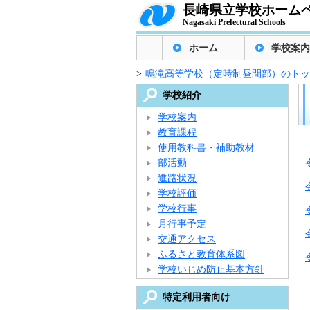
長崎県立学校ホーム
Nagasaki Prefectural Schools
ホーム
学校案内
>
鳴滝高等学校（定時制昼間部）のトッ
学校紹介
学校案内
教育課程
使用教科書・補助教材
部活動
進路状況
学校評価
学校行事
月行事予定
交通アクセス
ふるさと教育体系図
学校いじめ防止基本方針
特定利用者向け