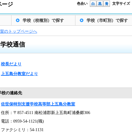
ページ
色合い
文字サイズ
白
黒
青
学校（校種別）で探す
学校（市町別）で探す
室のトップページへ
学校通信
校長だより
上五島分教室だより
学校の連絡先
佐世保特別支援学校高等部上五島分教室
住所：〒857-4511 南松浦郡新上五島町浦桑郷306
電話：0959-54-1121(職)
ファクシミリ：54-1131