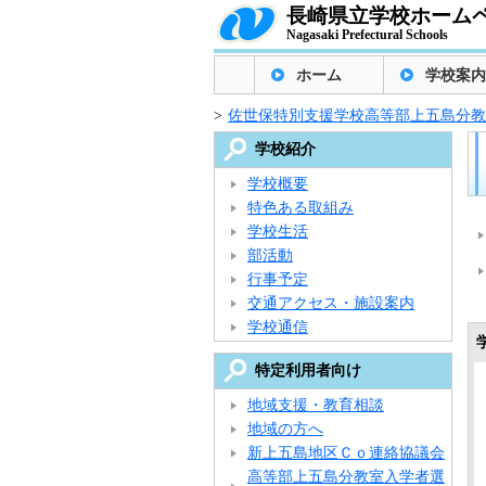
長崎県立学校ホーム
Nagasaki Prefectural Schools
ホーム
学校案内
>
佐世保特別支援学校高等部上五島分教
学校紹介
学校概要
特色ある取組み
学校生活
部活動
行事予定
交通アクセス・施設案内
学校通信
特定利用者向け
地域支援・教育相談
地域の方へ
新上五島地区Ｃｏ連絡協議会
高等部上五島分教室入学者選