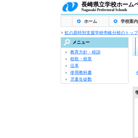
長崎県立学校ホーム
Nagasaki Prefectural Schools
ホーム
学校案内
>
虹の原特別支援学校壱岐分校のトップ
メニュー
教育方針・校訓
校歌・校章
沿革
使用教科書
児童生徒数