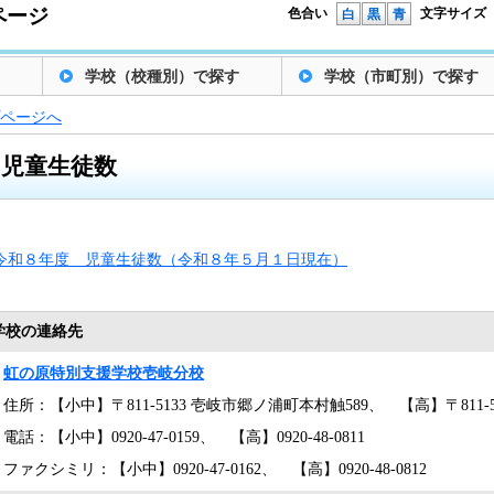
ページ
色合い
文字サイズ
白
黒
青
学校（校種別）で探す
学校（市町別）で探す
ページへ
児童生徒数
令和８年度 児童生徒数（令和８年５月１日現在）
学校の連絡先
虹の原特別支援学校壱岐分校
住所：【小中】〒811-5133 壱岐市郷ノ浦町本村触589、 【高】〒811-
電話：【小中】0920-47-0159、 【高】0920-48-0811
ファクシミリ：【小中】0920-47-0162、 【高】0920-48-0812