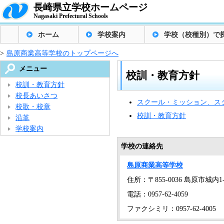
長崎県立学校ホームページ
Nagasaki Prefectural Schools
ホーム
学校案内
学校（校種別）で
>
島原商業高等学校のトップページへ
メニュー
校訓・教育方針
校訓・教育方針
校長あいさつ
スクール・ミッション、ス
校歌・校章
校訓・教育方針
沿革
学校案内
学校の連絡先
島原商業高等学校
住所：〒855-0036 島原市城内1-
電話：0957-62-4059
ファクシミリ：0957-62-4005