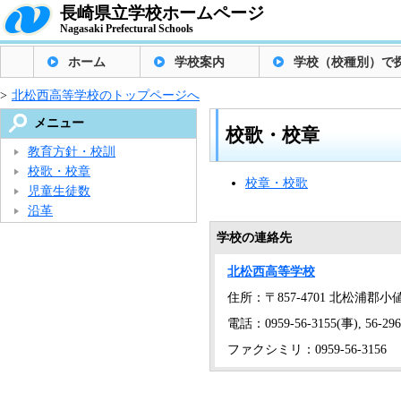
長崎県立学校ホームページ
Nagasaki Prefectural Schools
ホーム
学校案内
学校（校種別）で
>
北松西高等学校のトップページへ
メニュー
校歌・校章
教育方針・校訓
校歌・校章
校章・校歌
児童生徒数
沿革
学校の連絡先
北松西高等学校
住所：〒857-4701 北松浦郡小
電話：0959-56-3155(事), 56-29
ファクシミリ：0959-56-3156