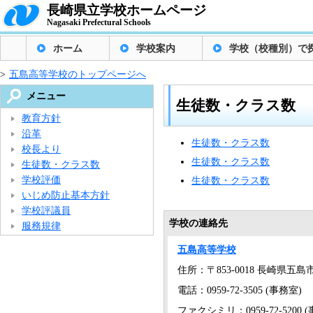
長崎県立学校ホームページ
Nagasaki Prefectural Schools
ホーム
学校案内
学校（校種別）で
>
五島高等学校のトップページへ
メニュー
生徒数・クラス数
教育方針
沿革
生徒数・クラス数
校長より
生徒数・クラス数
生徒数・クラス数
学校評価
生徒数・クラス数
いじめ防止基本方針
学校評議員
学校の連絡先
服務規律
五島高等学校
住所：〒853-0018 長崎県五
電話：0959-72-3505 (事務室)
ファクシミリ：0959-72-5200 